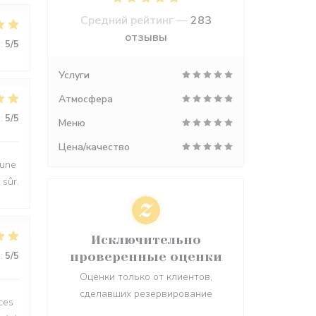
Средний рейтинг —
283
отзывы
:
5
/5
Услуги
Атмосфера
:
5
/5
Меню
Цена/качество
 une
 sûr.
Исключительно
:
5
/5
проверенные оценки
Оценки только от клиентов,
сделавших резервирование
ces