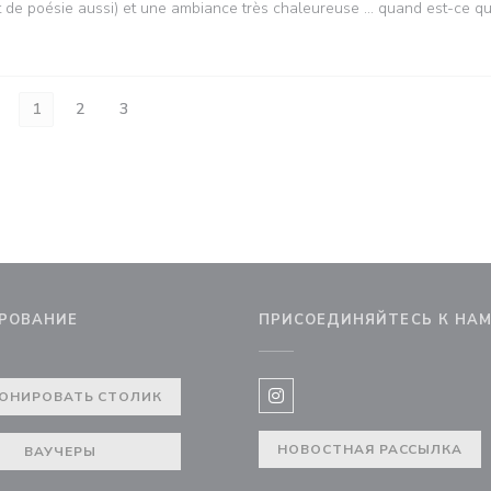
et de poésie aussi) et une ambiance très chaleureuse … quand est-ce qu
1
2
3
РОВАНИЕ
ПРИСОЕДИНЯЙТЕСЬ К НА
ОНИРОВАТЬ СТОЛИК
Instagram ((открывается в 
НОВОСТНАЯ РАССЫЛКА
ВАУЧЕРЫ