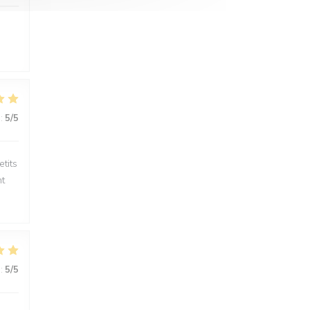
:
5
/5
etits
nt
:
5
/5