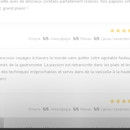
ette avec de délicieux cocktails parfaitement réalisés. Nos papilles on
 grand plaisir !
Услуги
:
5
/5
Атмосфера
:
5
/5
Меню
:
5
/5
Цена / качество
ire.vous voyagez à travers le monde sans quitter votre agréable fauteui
nés de la gastronomie. La passion est retranscrite dans les plats et le
r des techniques irréprochables et servis dans de la vaisselle à la haut
erci
Услуги
:
5
/5
Атмосфера
:
5
/5
Меню
:
5
/5
Цена / качество
avec Louise et Marvey ! Nous nous sommes laissés transporter à trav