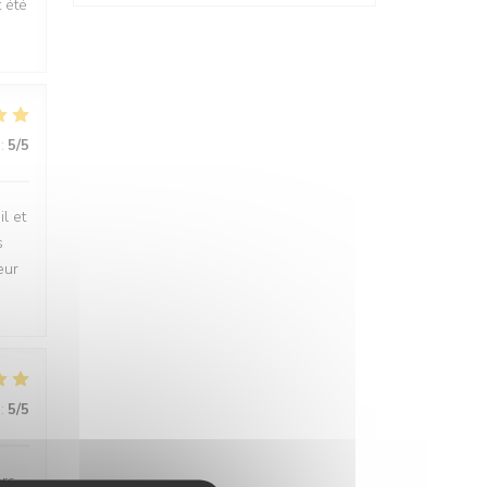
t été
:
5
/5
l et
s
eur
:
5
/5
ers