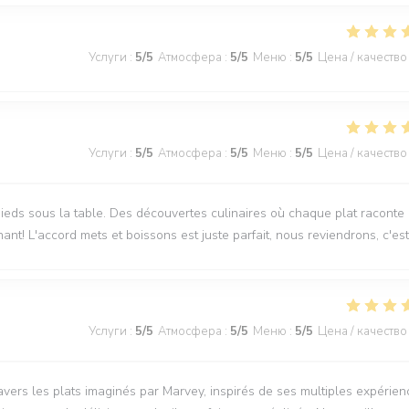
Услуги
:
5
/5
Атмосфера
:
5
/5
Меню
:
5
/5
Цена / качество
Услуги
:
5
/5
Атмосфера
:
5
/5
Меню
:
5
/5
Цена / качество
ieds sous la table. Des découvertes culinaires où chaque plat raconte
nnant! L'accord mets et boissons est juste parfait, nous reviendrons, c'est
Услуги
:
5
/5
Атмосфера
:
5
/5
Меню
:
5
/5
Цена / качество
vers les plats imaginés par Marvey, inspirés de ses multiples expérien