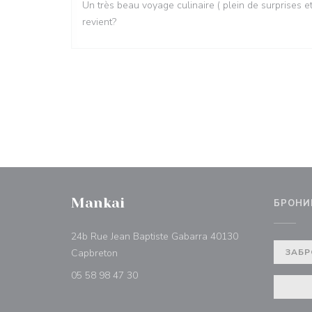
Un très beau voyage culinaire ( plein de surprises 
revient?
Mankai
БРОНИ
24b Rue Jean Baptiste Gabarra 40130
((открывается в новом окне))
Capbreton
ЗАБР
05 58 98 47 30