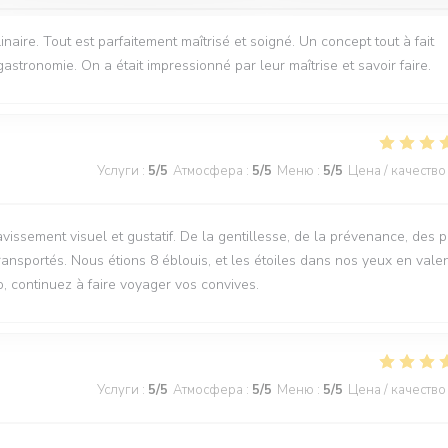
aire. Tout est parfaitement maîtrisé et soigné. Un concept tout à fait
tronomie. On a était impressionné par leur maîtrise et savoir faire.
Услуги
:
5
/5
Атмосфера
:
5
/5
Меню
:
5
/5
Цена / качество
avissement visuel et gustatif. De la gentillesse, de la prévenance, des p
ansportés. Nous étions 8 éblouis, et les étoiles dans nos yeux en vale
, continuez à faire voyager vos convives.
Услуги
:
5
/5
Атмосфера
:
5
/5
Меню
:
5
/5
Цена / качество