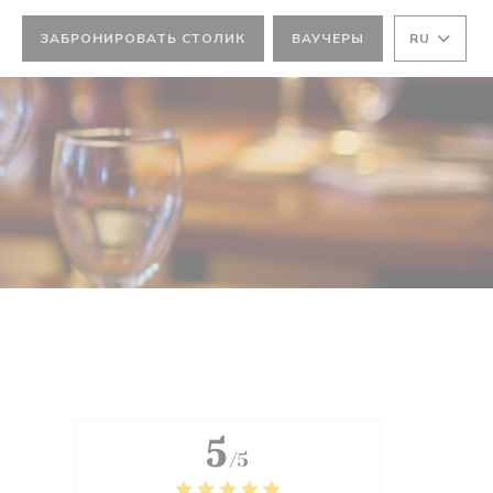
ЗАБРОНИРОВАТЬ СТОЛИК
ВАУЧЕРЫ
RU
КНЕ))
М ОКНЕ))
5
/5