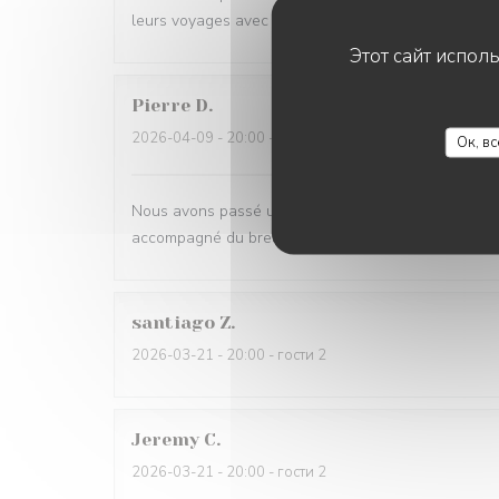
leurs voyages avec de belles surprises dans les assi
Этот сайт испол
Pierre
D
2026-04-09
- 20:00 - гости 2
Ок, в
Nous avons passé une excellente soirée . Tout n’étai
accompagné du breuvage qui lui donne un équilibre 
santiago
Z
2026-03-21
- 20:00 - гости 2
Jeremy
C
2026-03-21
- 20:00 - гости 2