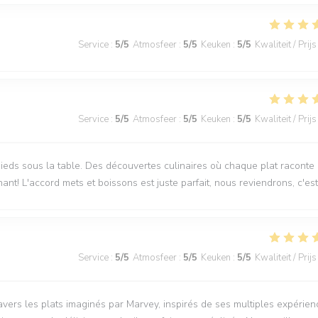
Service
:
5
/5
Atmosfeer
:
5
/5
Keuken
:
5
/5
Kwaliteit / Prijs
Service
:
5
/5
Atmosfeer
:
5
/5
Keuken
:
5
/5
Kwaliteit / Prijs
ieds sous la table. Des découvertes culinaires où chaque plat raconte
nnant! L'accord mets et boissons est juste parfait, nous reviendrons, c'est
Service
:
5
/5
Atmosfeer
:
5
/5
Keuken
:
5
/5
Kwaliteit / Prijs
vers les plats imaginés par Marvey, inspirés de ses multiples expérien