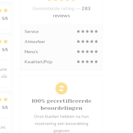
Gemiddelde rating —
283
reviews
:
5
/5
Service
Atmosfeer
:
5
/5
Menu's
Kwaliteit/Prijs
 une
 sûr.
100% gecertificeerde
:
5
/5
beoordelingen
Onze klanten hebben na hun
reservering een beoordeling
ces
gegeven