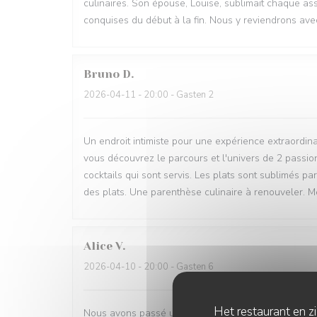
culinaires. Son épouse, Louise, sublimait chaque assi
conquises du début à la fin. Nous y reviendrons avec
Bruno
D
2026-04-11
- 20:00 - Gasten 2
Un endroit intimiste pour une expérience extraordina
vous découvrez le parcours et l'univers de 2 passion
cocktails qui sont servis. Les plats sont sublimés pa
des plats. Une parenthèse culinaire à renouveler. M
Alice
V
2026-04-10
- 20:00 - Gasten 6
Het restaurant en z
Nous avons passé un magnifique moment en famille 