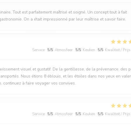
aire. Tout est parfaitement maîtrisé et soigné. Un concept tout à fait
tronomie. On a était impressionné par leur maîtrise et savoir faire.
Service
:
5
/5
Atmosfeer
:
5
/5
Keuken
:
5
/5
Kwaliteit / Prijs
avissement visuel et gustatif. De la gentillesse, de la prévenance, des p
ansportés. Nous étions 8 éblouis, et les étoiles dans nos yeux en vale
, continuez à faire voyager vos convives.
Service
:
5
/5
Atmosfeer
:
5
/5
Keuken
:
5
/5
Kwaliteit / Prijs