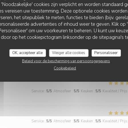
Noodzakelijke' cookies zijn verplicht en worden standaard g
ettes et dans les verres !
ies vereisen uw toestemming. Deze optionele cookies worden
seren, het sitepubliek te meten, functies te bieden (bijv. gere
rsonaliseerde advertenties of inhoud weer te geven. Klik op 'O
 'Personaliseer' om uw voorkeuren te beheren. U kunt uw keu
Service
:
5
/5
Atmosfeer
:
5
/5
Keuken
:
5
/5
Kwaliteit / Prijs
 door op het cookiepictogram linksonder op de sitepagina's te
OK, accepteer alle
Weiger alle cookies
Personaliseer
t que raffinement et délice . Chaque plat est une surprise succulente ,
parfait . Bravo à ce jeune couple adorable et passionné 👏👏
Beleid voor de bescherming van persoonsgegevens
Cookiebeleid
Service
:
5
/5
Atmosfeer
:
5
/5
Keuken
:
5
/5
Kwaliteit / Prijs
Service
:
5
/5
Atmosfeer
:
5
/5
Keuken
:
5
/5
Kwaliteit / Prijs