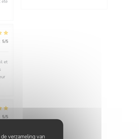
t été
:
5
/5
l et
s
eur
:
5
/5
t de verzameling van
ers