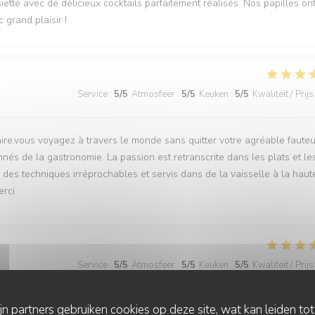
ette avec de délicieux cocktails parfaitement réalisés. Nos papilles on
 grand plaisir !
Service
:
5
/5
Atmosfeer
:
5
/5
Keuken
:
5
/5
Kwaliteit / Prijs
ire.vous voyagez à travers le monde sans quitter votre agréable fauteui
nés de la gastronomie. La passion est retranscrite dans les plats et le
r des techniques irréprochables et servis dans de la vaisselle à la haut
erci
Service
:
5
/5
Atmosfeer
:
5
/5
Keuken
:
5
/5
Kwaliteit / Prijs
ijn partners gebruiken cookies op deze site, wat kan leiden to
avec Louise et Marvey ! Nous nous sommes laissés transporter à trav