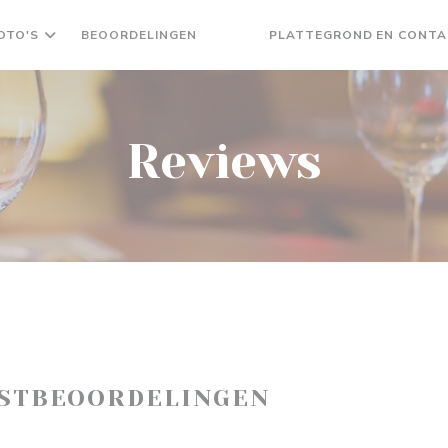
OTO'S
BEOORDELINGEN
PLATTEGROND EN CONT
((OPENT IN EEN NIEUW VENSTER)
((OPENT IN EEN NIEUW VENST
Reviews
ASTBEOORDELINGEN