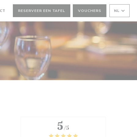
ACT
RESERVEER EEN TAFEL
VOUCHERS
NL
)
ER))
5
/5