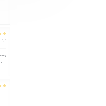
:
5
/5
etits
nt
:
5
/5