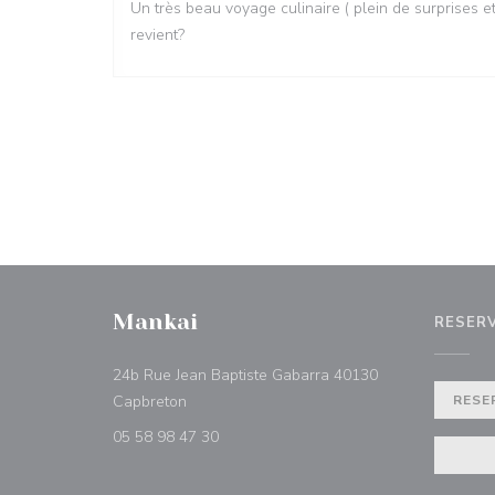
Un très beau voyage culinaire ( plein de surprises 
revient?
Mankai
RESER
24b Rue Jean Baptiste Gabarra 40130
((opent in een nieuw venster))
Capbreton
RESE
05 58 98 47 30