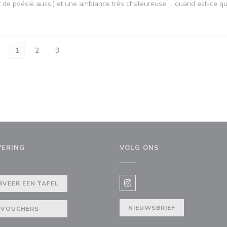
et de poésie aussi) et une ambiance très chaleureuse … quand est-ce qu
1
2
3
VERING
VOLG ONS
RVEER EEN TAFEL
Instagram ((opent in een nie
NIEUWSBRIEF
VOUCHERS