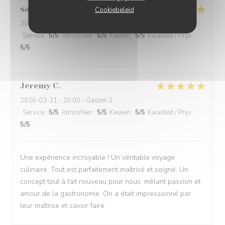
santiago
Z
Cookiebeleid
2026-03-21
- 20:00 - Gasten 2
Service
:
5
/5
Atmosfeer
:
5
/5
Keuken
:
5
/5
Kwaliteit / Prijs
:
5
/5
Jeremy
C
2026-03-21
- 20:00 - Gasten 2
Service
:
5
/5
Atmosfeer
:
5
/5
Keuken
:
5
/5
Kwaliteit / Prijs
:
5
/5
Une expérience incroyable ! Un véritable voyage
culinaire. Tout est parfaitement maîtrisé et soigné. Un
concept tout à fait nouveau pour nous, mêlant passion et
amour de la gastronomie. On a était impressionné par
leur maîtrise et savoir faire.