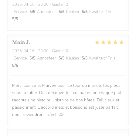
2026-04-16
- 20:00 - Gasten 2
Service
:
5
/5
Atmosfeer
:
5
/5
Keuken
:
5
/5
Kwaliteit / Prijs
:
5
/5
Maia
J
2026-04-16
- 20:00 - Gasten 6
Service
:
5
/5
Atmosfeer
:
5
/5
Keuken
:
5
/5
Kwaliteit / Prijs
:
5
/5
Merci Louise et Marvey pour ce tour du monde, les pieds
sous la table. Des découvertes culinaires où chaque plat
raconte une histoire, l'histoire de nos hôtes. Délicieux et
passionnant! L'accord mets et boissons est juste parfait,
nous reviendrons, c'est sûr.