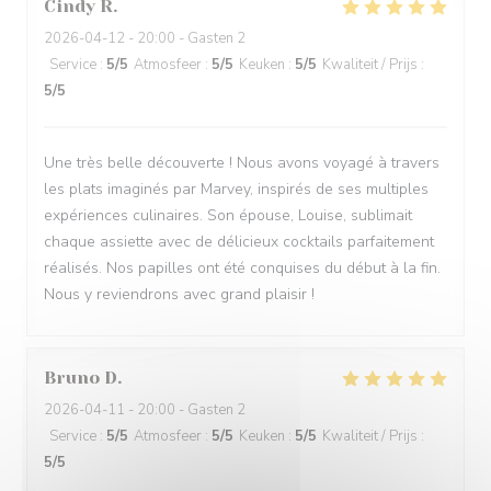
Cindy
R
2026-04-12
- 20:00 - Gasten 2
Service
:
5
/5
Atmosfeer
:
5
/5
Keuken
:
5
/5
Kwaliteit / Prijs
:
5
/5
Une très belle découverte ! Nous avons voyagé à travers
les plats imaginés par Marvey, inspirés de ses multiples
expériences culinaires. Son épouse, Louise, sublimait
chaque assiette avec de délicieux cocktails parfaitement
réalisés. Nos papilles ont été conquises du début à la fin.
Nous y reviendrons avec grand plaisir !
Bruno
D
2026-04-11
- 20:00 - Gasten 2
Service
:
5
/5
Atmosfeer
:
5
/5
Keuken
:
5
/5
Kwaliteit / Prijs
:
5
/5