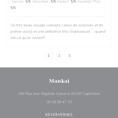
Service
:
5
/5
Atmosfeer
:
5
/5
Keuken
:
5
/5
Kwaliteit / Prijs
:
5
/5
Un très beau voyage culinaire ( plein de surprises et de
poésie aussi) et une ambiance très chaleureuse … quand
est-ce qu’on revient?
1
2
3
Mankai
((opent in 
24b Rue Jean Baptiste Gabarra 40130 Capbreton
05 58 98 47 30
RESERVERING