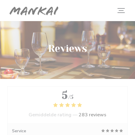
Cookies beheer paneel
Reviews
5
/5
Gemiddelde rating —
283 reviews
Service