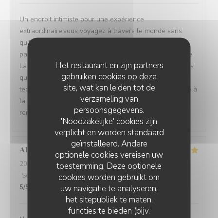
Un endroit intimiste pour une expérience
extraordinaire.vous voyagez à travers le monde sans
quitter votre agréable fauteuil et vous découvrez le
parcours et l'univers de 2 passionnés de la gastronomie.
Het restaurant en zijn partners
La passion est retranscrite dans les plats et les cocktails
gebruiken cookies op deze
qui sont servis. Les plats sont sublimés par des
site, wat kan leiden tot de
techniques irréprochables et servis dans de la vaisselle à
verzameling van
la hauteur des plats. Une parenthèse culinaire à
persoonsgegevens.
renouveler. Merci
'Noodzakelijke' cookies zijn
verplicht en worden standaard
geïnstalleerd. Andere
Alice
V
optionele cookies vereisen uw
2026-04-10
- 20:00 - Gasten 6
toestemming. Deze optionele
Service
:
5
/5
Atmosfeer
:
5
/5
Keuken
:
5
/5
Kwaliteit / Prijs
:
cookies worden gebruikt om
uw navigatie te analyseren,
5
/5
het sitepubliek te meten,
functies te bieden (bijv.