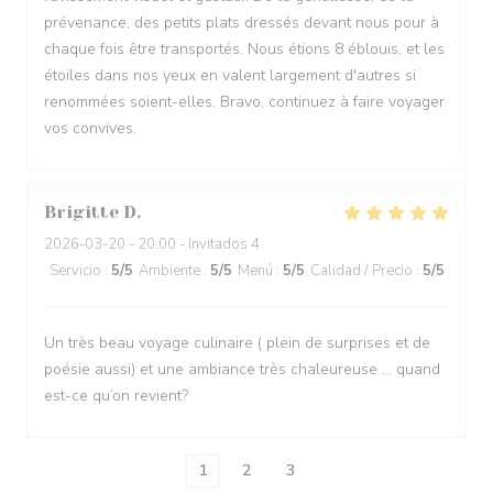
prévenance, des petits plats dressés devant nous pour à
chaque fois être transportés. Nous étions 8 éblouis, et les
étoiles dans nos yeux en valent largement d'autres si
renommées soient-elles. Bravo, continuez à faire voyager
vos convives.
Brigitte
D
2026-03-20
- 20:00 - Invitados 4
Servicio
:
5
/5
Ambiente
:
5
/5
Menú
:
5
/5
Calidad / Precio
:
5
/5
Un très beau voyage culinaire ( plein de surprises et de
poésie aussi) et une ambiance très chaleureuse … quand
est-ce qu’on revient?
1
2
3