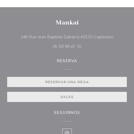
Mankai
((abre en 
24b Rue Jean Baptiste Gabarra 40130 Capbreton
05 58 98 47 30
RESERVA
RESERVAR UNA MESA
VALES
SEGUIRNOS