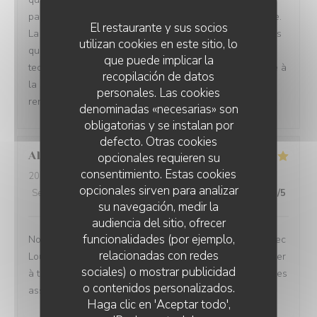
parcours et l'univers de 2 passionnés de la gastronomie.
El restaurante y sus socios
La passion est retranscrite dans les plats et les cocktails
utilizan cookies en este sitio, lo
qui sont servis. Les plats sont sublimés par des
que puede implicar la
techniques irréprochables et servis dans de la vaisselle à
recopilación de datos
la hauteur des plats. Une parenthèse culinaire à
personales. Las cookies
renouveler. Merci
denominadas «necesarias» son
obligatorias y se instalan por
defecto. Otras cookies
Alice
V
opcionales requieren su
consentimiento. Estas cookies
2026-04-10
- 20:00 - Invitados 6
opcionales sirven para analizar
Servicio
:
5
/5
Ambiente
:
5
/5
Menú
:
5
/5
Calidad / Precio
:
5
/5
su navegación, medir la
audiencia del sitio, ofrecer
funcionalidades (por ejemplo,
Nous avons passé un magnifique moment en famille avec
relacionadas con redes
Louise et Marvey ! Nous nous sommes laissés transporter
sociales) o mostrar publicidad
à travers leurs voyages avec de belles surprises dans les
o contenidos personalizados.
assiettes et dans les verres !
Haga clic en 'Aceptar todo',