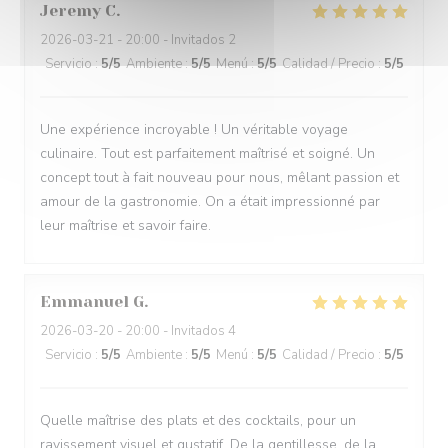
Jeremy
C
2026-03-21
- 20:00 - Invitados 2
Servicio
:
5
/5
Ambiente
:
5
/5
Menú
:
5
/5
Calidad / Precio
:
5
/5
Une expérience incroyable ! Un véritable voyage
culinaire. Tout est parfaitement maîtrisé et soigné. Un
concept tout à fait nouveau pour nous, mêlant passion et
amour de la gastronomie. On a était impressionné par
leur maîtrise et savoir faire.
Emmanuel
G
2026-03-20
- 20:00 - Invitados 4
Servicio
:
5
/5
Ambiente
:
5
/5
Menú
:
5
/5
Calidad / Precio
:
5
/5
Quelle maîtrise des plats et des cocktails, pour un
ravissement visuel et gustatif. De la gentillesse, de la