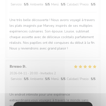
Servicio
:
5
/5
Ambiente
:
5
/5
Menú
:
5
/5
Calidad / Precio
:
5
/5
Une très belle découverte ! Nous avons voyagé à travers
les plats imaginés par Marvey, inspirés de ses multiples
expériences culinaires. Son épouse, Louise, sublimait
chaque assiette avec de délicieux cocktails parfaitement
réalisés. Nos papilles ont été conquises du début à la fin.
Nous y reviendrons avec grand plaisir !
Bruno
D
2026-04-11
- 20:00 - Invitados 2
Servicio
:
5
/5
Ambiente
:
5
/5
Menú
:
5
/5
Calidad / Precio
:
5
/5
Un endroit intimiste pour une expérience
extraordinaire.vous voyagez à travers le monde sans
quitter votre agréable fauteuil et vous découvrez le