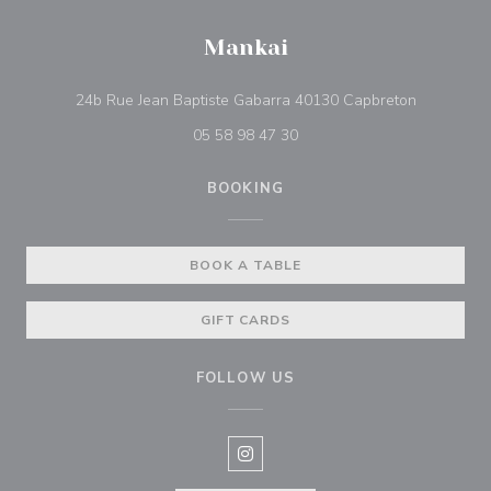
Mankai
((opens in
24b Rue Jean Baptiste Gabarra 40130 Capbreton
05 58 98 47 30
BOOKING
BOOK A TABLE
GIFT CARDS
FOLLOW US
Instagram ((opens in a new win