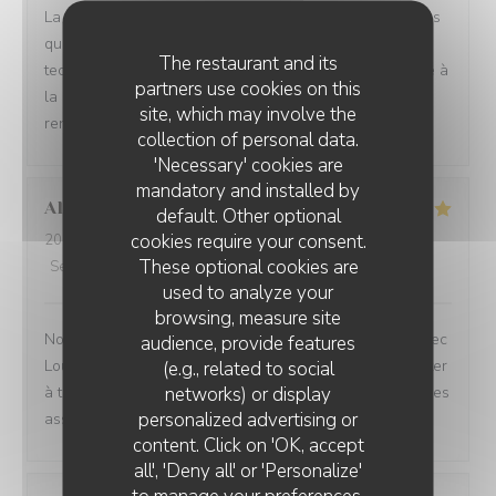
La passion est retranscrite dans les plats et les cocktails
qui sont servis. Les plats sont sublimés par des
The restaurant and its
techniques irréprochables et servis dans de la vaisselle à
partners use cookies on this
la hauteur des plats. Une parenthèse culinaire à
site, which may involve the
renouveler. Merci
collection of personal data.
'Necessary' cookies are
mandatory and installed by
Alice
V
default. Other optional
cookies require your consent.
2026-04-10
- 20:00 - Guests 6
These optional cookies are
Service
:
5
/5
Ambiance
:
5
/5
Food
:
5
/5
Value
:
5
/5
used to analyze your
browsing, measure site
Nous avons passé un magnifique moment en famille avec
audience, provide features
Louise et Marvey ! Nous nous sommes laissés transporter
(e.g., related to social
networks) or display
à travers leurs voyages avec de belles surprises dans les
personalized advertising or
assiettes et dans les verres !
content. Click on 'OK, accept
all', 'Deny all' or 'Personalize'