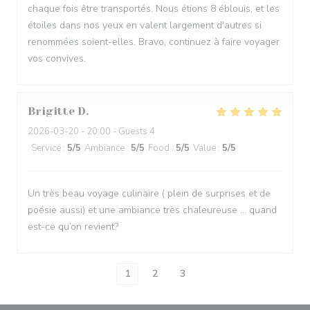
chaque fois être transportés. Nous étions 8 éblouis, et les
étoiles dans nos yeux en valent largement d'autres si
renommées soient-elles. Bravo, continuez à faire voyager
vos convives.
Brigitte
D
2026-03-20
- 20:00 - Guests 4
Service
:
5
/5
Ambiance
:
5
/5
Food
:
5
/5
Value
:
5
/5
Un très beau voyage culinaire ( plein de surprises et de
poésie aussi) et une ambiance très chaleureuse … quand
est-ce qu’on revient?
1
2
3