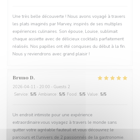
Une très belle découverte ! Nous avons voyagé à travers
les plats imaginés par Marvey, inspirés de ses multiples
expériences culinaires. Son épouse, Louise, sublimait
chaque assiette avec de délicieux cocktails parfaitement
réalisés. Nos papilles ont été conquises du début à la fin.
Nous y reviendrons avec grand plaisir !
Bruno
D
2026-04-11
- 20:00 - Guests 2
Service
:
5
/5
Ambiance
:
5
/5
Food
:
5
/5
Value
:
5
/5
Un endroit intimiste pour une expérience
extraordinaire.vous voyagez à travers le monde sans
quitter votre agréable fauteuil et vous découvrez le
parcours et l'univers de 2 passionnés de la gastronomie.