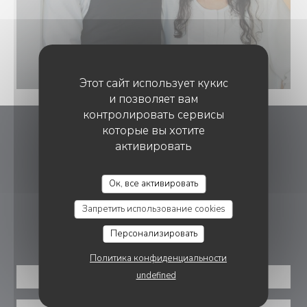
Этот сайт использует кукис
и позволяет вам
контролировать сервисы
которые вы хотите
Mankai
активировать
((открывае
24b Rue Jean Baptiste Gabarra 40130 Capbreton
Ок, все активировать
05 58 98 47 30
Запретить использование cookies
БРОНИРОВАНИЕ
Персонализировать
Политика конфиденциальности
undefined
ЗАБРОНИРОВАТЬ СТОЛИК