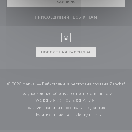
ВАУЧЕРЫ
ПРИСОЕДИНЯЙТЕСЬ К НАМ
Instagram ((открывается в нов
НОВОСТНАЯ РАССЫЛКА
((о
© 2026 Mankai — Веб-страница ресторана создана
Zenchef
Предупреждение об отказе от ответственности
((открывается в новом окне))
УСЛОВИЯ ИСПОЛЬЗОВАНИЯ
((открывается в новом окне))
Политика защиты персональных данных
((открывается в новом окне))
Политика печенье
Доступность
((открывается в новом окне))
((открывается в новом