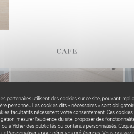
CAFE
es partenaires utilisent des cookies sur ce site, pouvant impli
re personnel. Les cookies dits « nécessaires » sont obligatoire
kies facultatifs nécessitent votre consentement. Ces cookies 
gation, mesurer l'audience du site, proposer des fonctionnalité
 ou afficher des publicités ou contenus personnalisés. Clique
 ou « Personnaliser » pour gérer vos préférences. Vous pouvez 