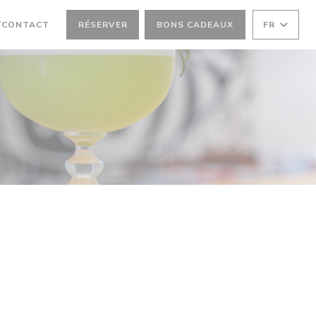
NÊTRE))
NE NOUVELLE FENÊTRE))
/CONTACT
RÉSERVER
BONS CADEAUX
FR