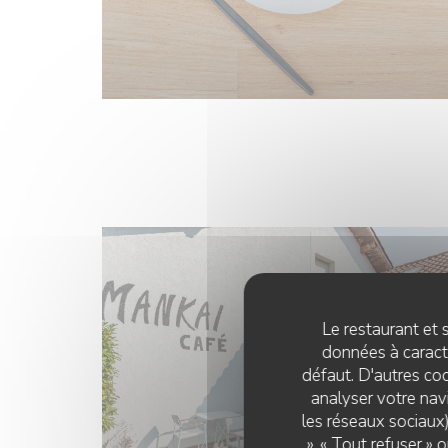
Le restaurant et s
données à caractè
défaut. D'autres coo
analyser votre navi
les réseaux sociaux)
», « Tout refuser »