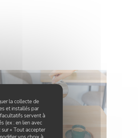
quer la collecte de
s et installés par
facultatifs servent à
s (ex : en lien avec
z sur « Tout accepter
modifier vos choix à